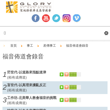
首頁
事工
差傳事工
福音佈道會錄音
福音佈道會錄音
茫世代-以道路來指點迷津
1
(栢有成傳道)
LA
TO
ff
盲世代-以真理來擾亂反正
Y
P
2
(栢有成傳道)
LA
TO
ff
工作坊-北美華人教會福音的挑戰
Y
P
3
(栢有成傳道)
LA
TO
ff